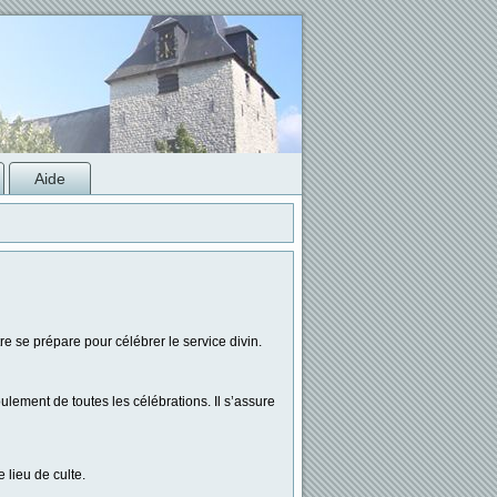
Aide
re se prépare pour célébrer le service divin.
ulement de toutes les célébrations. Il s’assure
e lieu de culte.