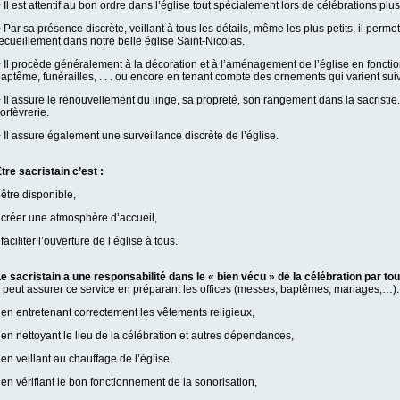
 Il est attentif au bon ordre dans l’église tout spécialement lors de célébrations plu
 Par sa présence discrète, veillant à tous les détails, même les plus petits, il per
ecueillement dans notre belle église Saint-Nicolas.
 Il procède généralement à la décoration et à l’aménagement de l’église en fonctio
aptême, funérailles, . . . ou encore en tenant compte des ornements qui varient suiv
 Il assure le renouvellement du linge, sa propreté, son rangement dans la sacristie.
’orfèvrerie.
 Il assure également une surveillance discrète de l’église.
tre sacristain c’est :
 être disponible,
 créer une atmosphère d’accueil,
 faciliter l’ouverture de l’église à tous.
e sacristain a une responsabilité dans le « bien vécu » de la célébration par to
l peut assurer ce service en préparant les offices (messes, baptêmes, mariages,…).
 en entretenant correctement les vêtements religieux,
 en nettoyant le lieu de la célébration et autres dépendances,
 en veillant au chauffage de l’église,
 en vérifiant le bon fonctionnement de la sonorisation,