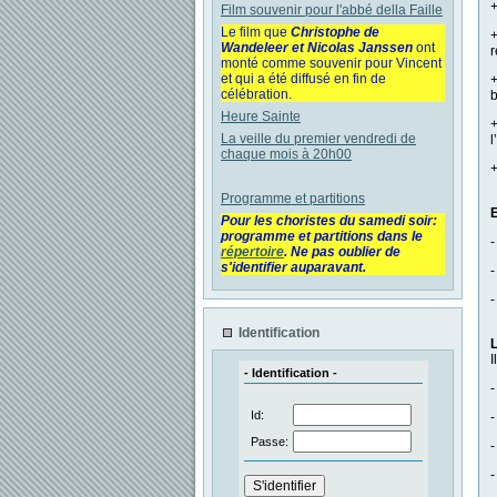
+
Film souvenir pour l'abbé della Faille
Le film que
Christophe de
+
Wandeleer et Nicolas Janssen
ont
r
monté comme souvenir pour Vincent
et qui a été diffusé en fin de
+
célébration.
b
Heure Sainte
+
La veille du premier vendredi de
l
chaque mois à 20h00
+
Programme et partitions
E
Pour les choristes du samedi soir:
programme et partitions dans le
-
répertoire
. Ne pas oublier de
s'identifier auparavant.
-
-
Identification
L
I
- Identification -
-
Id:
-
Passe:
-
-