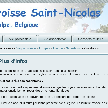
Vie paroissiale
Vie associative
Contacts et liens
ous êtes ici:
Vie paroissiale
»
Équipes
»
Liturgie
»
Sacristains
»
Plus d'infos
Plus d'infos
e responsable de la sacristie est le sacristain ou la sacristine.
a sacristie est l’annexe d’une église où l’on conserve les vases sacrés et où le prêt
uel est le rôle des sacristains ?
 le sacristain veille à préparer et ensuite ranger les objets nécessaires au bon déro
galement du bon entretien des ornements liturgiques.
 Il est responsable de l’ouverture et de la fermeture des portes de l’église.
 Il veille à accueillir toute personne présente dans l’église. Il assure le respect de c