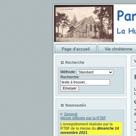
Page d'accueil
Vie chrétienne
V
Recherche
Méthode:
Recherche:
L
L
Q
Nouveautés
+
General
é
Messe diffusée par la RTBF
+
L'enregistrement réalisée par la
RTBF de la messe du
dimanche 14
+
novembre 2021
.