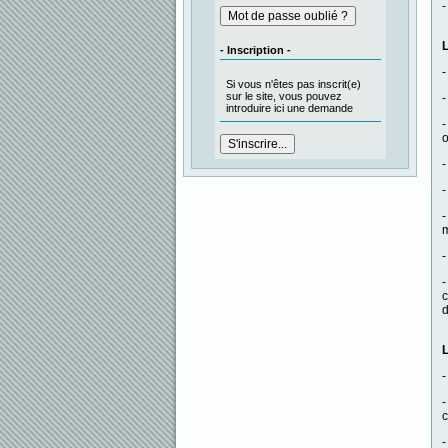
-
L
- Inscription -
-
Si vous n'êtes pas inscrit(e)
sur le site, vous pouvez
-
introduire ici une demande
-
o
-
-
-
m
-
-
c
d
L
-
-
c
-