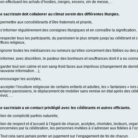
 en effectuant les achats d’hosties, cierges, encens, vin de messe,…
e sacristain doit collaborer au climat serein des différentes liturgies.
 permettre aux concélébrants d’être fraternels et priants,
 s’informer régulièrement des consignes liturgiques et en connaître la signification,
 respecter tous les participants, du paroissien le plus simple jusqu’au célébrant et
ffices religieux,
 ignorer toutes les médisances ou rumeurs qu’elles concernent des fidèles ou des p
 informer, avec discrétion, le pasteur des bonheurs et souffrances dont il a eu conn
 garder tout son calme et son sang-froid faces aux imprévus (changement de dern
auvaise information…),
 encourager les acolytes,
 accepter l’inculture religieuse de certains enfants et adultes, les « fantaisies » lor
ertains paroissiens, le déplacement de mobilier sans remise en état après des célébr
évot, …
e sacristain a un contact privilégié avec les célébrants et autres officiants.
 lien de complicité parfois naturelle,
 lien de respect et d’accueil à l’égard de chacun, acolytes, choristes, lecteurs, orga
oncernées par la célébration, les personnes invitées à s’adresser aux fidèles à 
 Tout cela sans jamais porter un jugement sur l’engagement de foi de chacun.