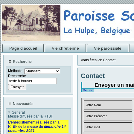
Page d'accueil
Vie chrétienne
Vie paroissiale
Vous êtes ici:
Contact
Recherche
Méthode:
Contact
Recherche:
Envoyer un mail
Retour
Nouveautés
Votre Nom :
General
Messe diffusée par la RTBF
Votre Prénom :
L'enregistrement réalisée par la
RTBF de la messe du
dimanche 14
Votre mail :
novembre 2021
.