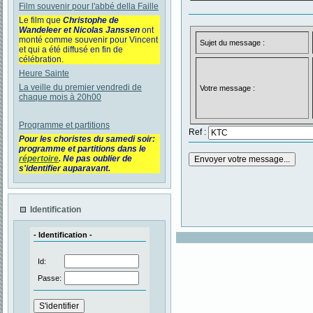
Film souvenir pour l'abbé della Faille
Le film que
Christophe de
Wandeleer et Nicolas Janssen
ont
monté comme souvenir pour Vincent
Sujet du message :
et qui a été diffusé en fin de
célébration.
Heure Sainte
La veille du premier vendredi de
Votre message :
chaque mois à 20h00
Programme et partitions
Ref :
Pour les choristes du samedi soir:
programme et partitions dans le
répertoire
. Ne pas oublier de
s'identifier auparavant.
Identification
- Identification -
Id:
Passe: