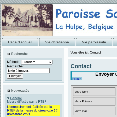
Page d'accueil
Vie chrétienne
Vie paroissiale
Vous êtes ici:
Contact
Recherche
Méthode:
Contact
Recherche:
Envoyer u
Retour
Nouveautés
Votre Nom :
General
Messe diffusée par la RTBF
Votre Prénom :
L'enregistrement réalisée par la
RTBF de la messe du
dimanche 14
Votre mail :
novembre 2021
.