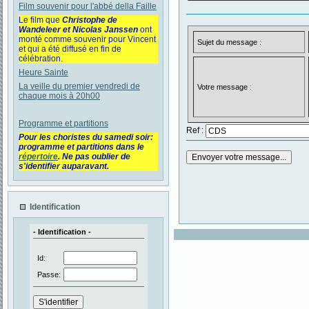
Film souvenir pour l'abbé della Faille
Le film que
Christophe de
Wandeleer et Nicolas Janssen
ont
monté comme souvenir pour Vincent
Sujet du message :
et qui a été diffusé en fin de
célébration.
Heure Sainte
La veille du premier vendredi de
Votre message :
chaque mois à 20h00
Programme et partitions
Ref :
Pour les choristes du samedi soir:
programme et partitions dans le
répertoire
. Ne pas oublier de
s'identifier auparavant.
Identification
- Identification -
Id:
Passe: