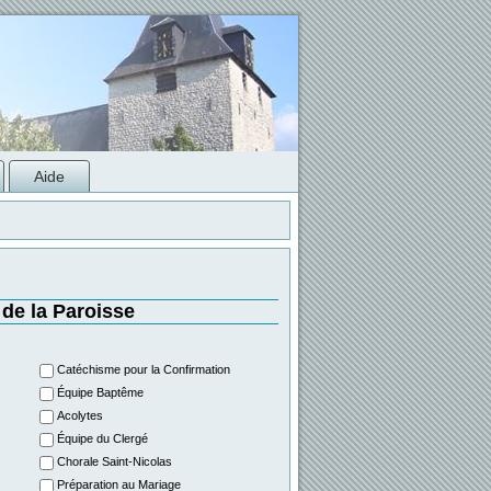
Aide
 de la Paroisse
Catéchisme pour la Confirmation
Équipe Baptême
Acolytes
Équipe du Clergé
Chorale Saint-Nicolas
Préparation au Mariage