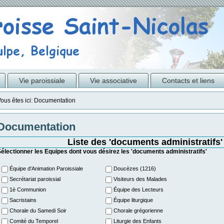
Vie paroissiale
Vie associative
Contacts et liens
ous êtes ici:
Documentation
Documentation
Liste des 'documents administratifs'
électionner les Equipes dont vous désirez les 'documents administratifs'
Équipe d'Animation Paroissiale
Doucèzes (1216)
Secrétariat paroissial
Visiteurs des Malades
1è Communion
Équipe des Lecteurs
Sacristains
Équipe liturgique
Chorale du Samedi Soir
Chorale grégorienne
Comité du Temporel
Liturgie des Enfants