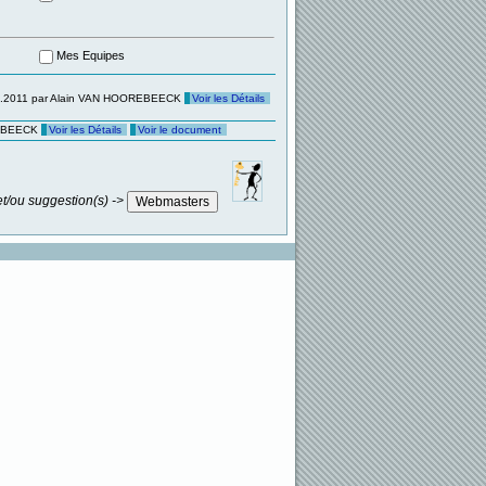
Mes Equipes
07.2011 par Alain VAN HOOREBEECK
Voir les Détails
REBEECK
Voir les Détails
Voir le document
t/ou suggestion(s) ->