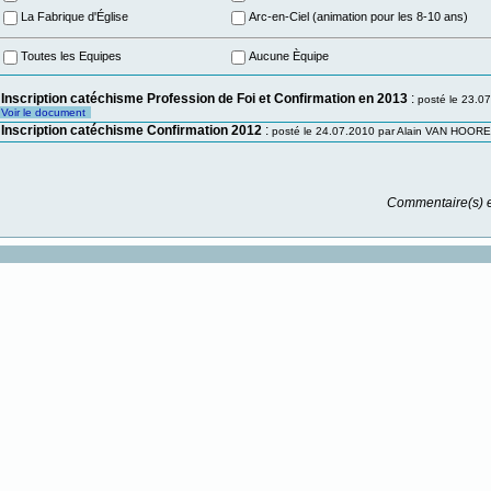
La Fabrique d'Église
Arc-en-Ciel (animation pour les 8-10 ans)
Toutes les Equipes
Aucune Èquipe
-
Inscription catéchisme Profession de Foi et Confirmation en 2013
:
posté le 23.
Voir le document
-
Inscription catéchisme Confirmation 2012
:
posté le 24.07.2010 par Alain VAN HOO
Commentaire(s) e