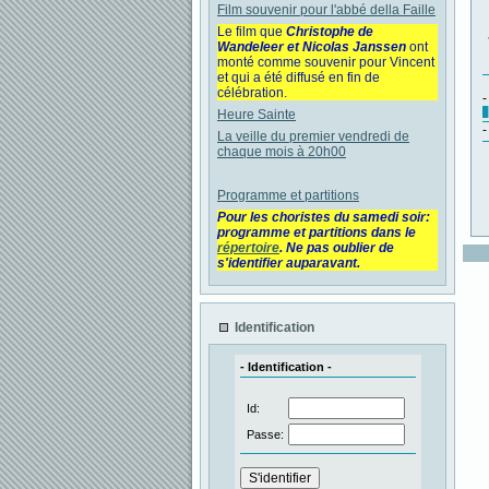
Film souvenir pour l'abbé della Faille
Le film que
Christophe de
Wandeleer et Nicolas Janssen
ont
monté comme souvenir pour Vincent
et qui a été diffusé en fin de
célébration.
Heure Sainte
La veille du premier vendredi de
chaque mois à 20h00
Programme et partitions
Pour les choristes du samedi soir:
programme et partitions dans le
répertoire
. Ne pas oublier de
s'identifier auparavant.
Identification
- Identification -
Id:
Passe: